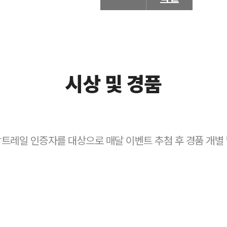
시상 및 경품
트레일 인증자를 대상으로 매달 이벤트 추첨 후 경품 개별