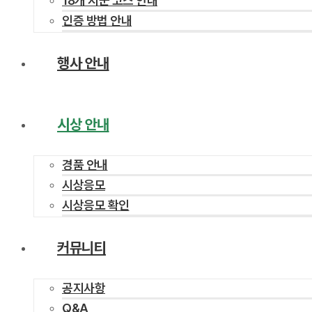
18개 시군 코스 안내
인증 방법 안내
행사 안내
시상 안내
경품 안내
시상응모
시상응모 확인
커뮤니티
공지사항
Q&A