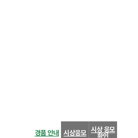
시상 응모
경품 안내
시상응모
확인