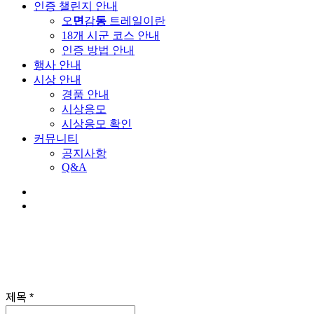
인증 챌린지 안내
오
면
감
동
트레일이란
18개 시군 코스 안내
인증 방법 안내
행사 안내
시상 안내
경품 안내
시상응모
시상응모 확인
커뮤니티
공지사항
Q&A
제목
*