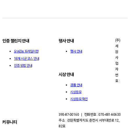
(주)
인증 챌린지 안내
행사 안내
세
오
감
트레일이란
행사 안내
원
면
동
사
18개 시군 코스 안내
업
인증 방법 안내
자
시상 안내
번
호 :
경품 안내
시상응모
시상응모 확인
395-87-00160 | 전화번호 : 070-4814-0633
주소 : 강원특별자치도 춘천시 서부대성로 12,
커뮤니티
82호