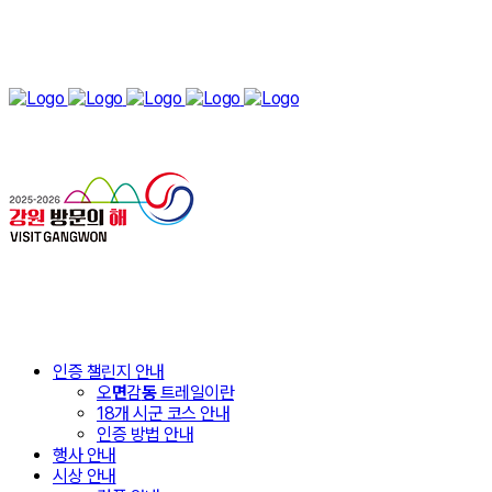
인증 챌린지 안내
오
면
감
동
트레일이란
18개 시군 코스 안내
인증 방법 안내
행사 안내
시상 안내