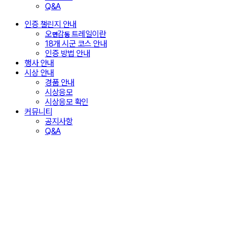
Q&A
인증 챌린지 안내
오
감
트레일이란
면
동
18개 시군 코스 안내
인증 방법 안내
행사 안내
시상 안내
경품 안내
시상응모
시상응모 확인
커뮤니티
공지사항
Q&A