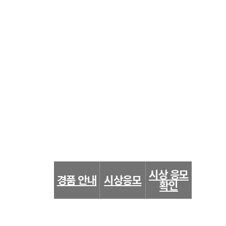
시상 응모
경품 안내
시상응모
확인