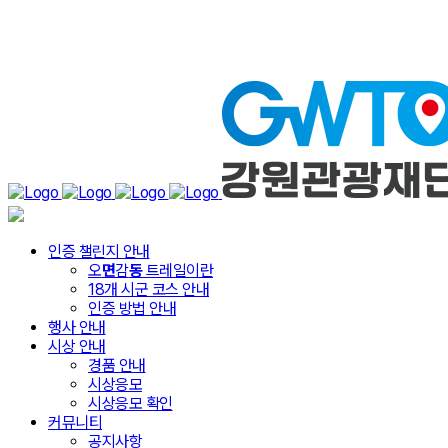
인증 챌린지 안내
오
면
감
동
트레일이란
18개 시군 코스 안내
인증 방법 안내
행사 안내
시상 안내
경품 안내
시상응모
시상응모 확인
커뮤니티
공지사항