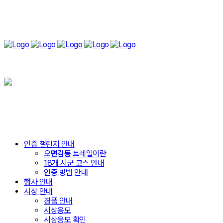
인증 챌린지 안내
오
면
감
동
트레일이란
18개 시군 코스 안내
인증 방법 안내
행사 안내
시상 안내
경품 안내
시상응모
시상응모 확인