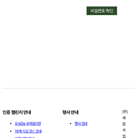
비밀번호 확인
(주)
인증 챌린지 안내
행사 안내
세
오
감
트레일이란
행사 안내
원
면
동
사
18개 시군 코스 안내
업