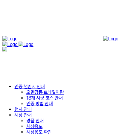
인증 챌린지 안내
오
면
감
동
트레일이란
18개 시군 코스 안내
인증 방법 안내
행사 안내
시상 안내
경품 안내
시상응모
시상응모 확인