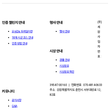
(주)
인증 챌린지 안내
행사 안내
세
오
감
트레일이란
행사 안내
원
면
동
사
18개 시군 코스 안내
업
인증 방법 안내
자
시상 안내
번
호 :
경품 안내
시상응모
시상응모 확인
395-87-00160 | 전화번호 : 070-4814-0633
주소 : 강원특별자치도 춘천시 서부대성로 12,
커뮤니티
82호
공지사항
Q&A