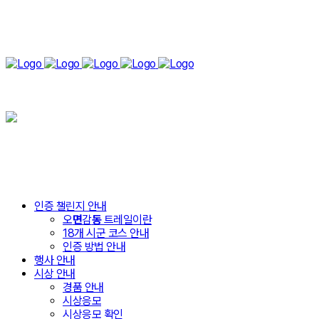
인증 챌린지 안내
오
면
감
동
트레일이란
18개 시군 코스 안내
인증 방법 안내
행사 안내
시상 안내
경품 안내
시상응모
시상응모 확인