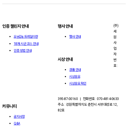
(주)
인증 챌린지 안내
행사 안내
세
오
감
트레일이란
행사 안내
원
면
동
사
18개 시군 코스 안내
업
인증 방법 안내
자
시상 안내
번
호 :
경품 안내
시상응모
시상응모 확인
395-87-00160 | 전화번호 : 070-4814-0633
주소 : 강원특별자치도 춘천시 서부대성로 12,
커뮤니티
82호
공지사항
Q&A