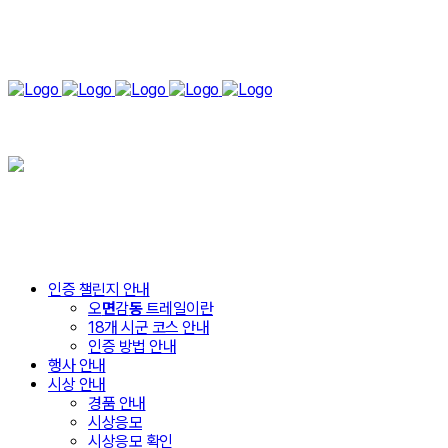
인증 챌린지 안내
오
면
감
동
트레일이란
18개 시군 코스 안내
인증 방법 안내
행사 안내
시상 안내
경품 안내
시상응모
시상응모 확인