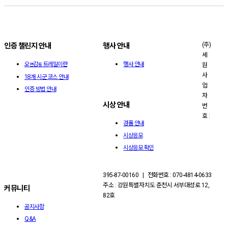
(주)
인증 챌린지 안내
행사 안내
세
오
감
트레일이란
행사 안내
원
면
동
사
18개 시군 코스 안내
업
인증 방법 안내
자
시상 안내
번
호 :
경품 안내
시상응모
시상응모 확인
395-87-00160 | 전화번호 : 070-4814-0633
주소 : 강원특별자치도 춘천시 서부대성로 12,
커뮤니티
82호
공지사항
Q&A